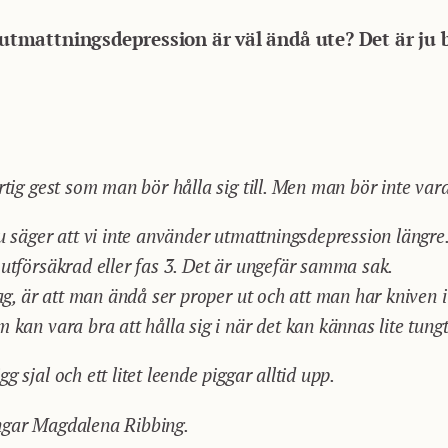
å utmattningsdepression är väl ändå ute? Det är ju b
rtig gest som man bör hålla sig till. Men man bör inte var
du säger att vi inte använder utmattningsdepression längr
 utförsäkrad eller fas 3. Det är ungefär samma sak.
 jag, är att man ändå ser proper ut och att man har kniven
 kan vara bra att hålla sig i när det kan kännas lite tungt
g sjal och ett litet leende piggar alltid upp.
ngar Magdalena Ribbing.