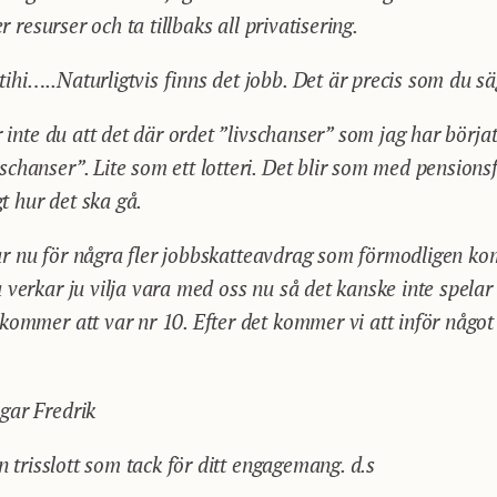
er resurser och ta tillbaks all privatisering.
hi…..Naturligtvis finns det jobb. Det är precis som du säg
r inte du att det där ordet ”livschanser” som jag har börja
chanser”. Lite som ett lotteri. Det blir som med pensio
gt hur det ska gå.
erar nu för några fler jobbskatteavdrag som förmodligen ko
verkar ju vilja vara med oss nu så det kanske inte spelar 
kommer att var nr 10. Efter det kommer vi att inför något
gar Fredrik
en trisslott som tack för ditt engagemang. d.s