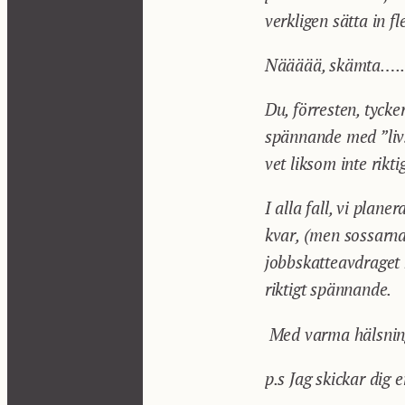
verkligen sätta in fl
Näääää, skämta…..ti
Du, förresten, tycke
spännande med ”livs
vet liksom inte rikti
I alla fall, vi plan
kvar, (men sossarna 
jobbskatteavdraget 
riktigt spännande.
Med varma hälsnin
p.s Jag skickar dig 