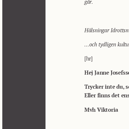
går.
Hälsningar Idrotts
…och tydligen kultur
[hr]
Hej Janne Josefss
Trycker inte du, s
Eller finns det en
Mvh Viktoria