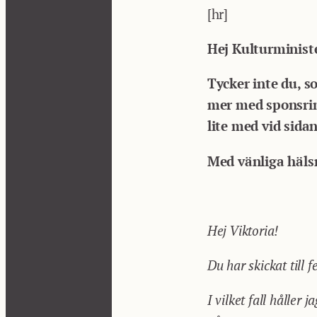
[hr]
Hej Kulturminist
Tycker inte du, so
mer med sponsring
lite med vid sida
Med vänliga häls
Hej Viktoria!
Du har skickat till f
I vilket fall håller