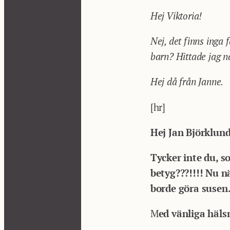
Hej Viktoria!
Nej, det finns inga 
barn? Hittade jag nå
Hej då från Janne.
[hr]
Hej Jan Björklund
Tycker inte du, s
betyg???!!!!
Nu nä
borde göra susen
M
ed vänliga häls