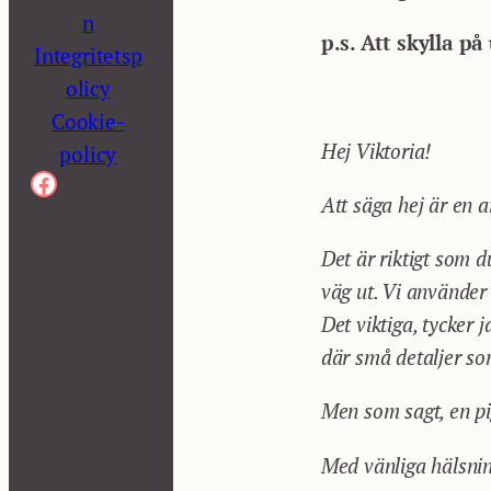
n
p.s. Att skylla p
Integritetsp
olicy
Cookie-
Hej Viktoria!
policy
Facebook
Att säga hej är en a
Det är riktigt som 
väg ut. Vi använder
Det viktiga, tycker
där små detaljer som
Men som sagt, en pig
Med vänliga hälsni