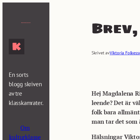
Hoppa
till
Brev,
innehåll
Skrivet av
Viktoria Folkes
En sorts
blogg skriven
av tre
Hej Magdalena Rib
klasskamrater.
leende? Det är vä
folk bara allmänt
man tar det som ä
Om
Hälsningar Vikto
kulturklasse