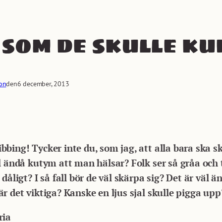
 som de skulle k
son
den
6 december, 2013
bing! Tycker inte du, som jag, att alla bara ska s
l ändå kutym att man hälsar? Folk ser så gråa och t
 dåligt? I så fall bör de väl skärpa sig? Det är väl
r det viktiga? Kanske en ljus sjal skulle pigga upp
ria