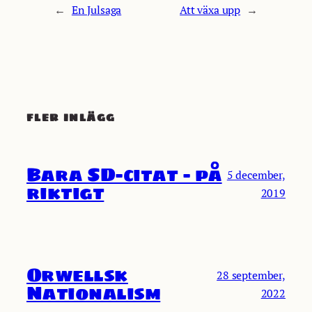
←
En Julsaga
Att växa upp
→
FLER INLÄGG
Bara SD-citat – på
5 december,
riktigt
2019
Orwellsk
28 september,
Nationalism
2022