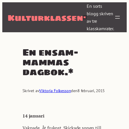
Hoppa
En sorts
till
blogg skriven
innehåll
av tre
klasskamrater.
En ensam-
mammas
dagbok.*
Skrivet av
Viktoria Folkesson
den
8 februari, 2015
14 januari
Vaknade. Åt frukost. Skickade sonen till