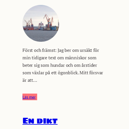
Först och främst: Jag ber om ursäkt för
min tidigare text om människor som
beter sig som hundar och om årstider
som växlar på ett ögonblick. Mitt försvar
är att…
Läs mer
:
D
e
En dikt
n
b