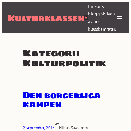
Hoppa
En sorts
till
blogg skriven
innehåll
av tre
klasskamrater.
Kategori:
Kulturpolitik
Den borgerliga
kampen
av
2 september, 2014
Niklas Säwström